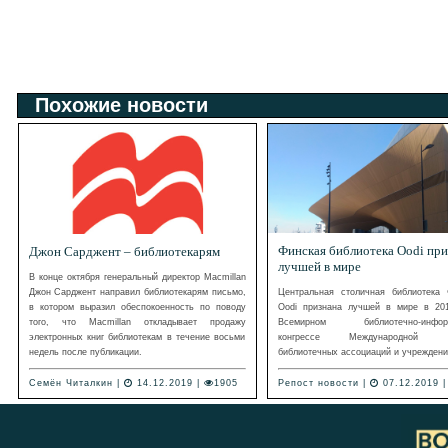
Похожие новости
Финская библиотека Oodi при
Джон Сарджент – библиотекарям
лучшей в мире
В конце октября генеральный директор Macmillan
Джон Сарджент направил библиотекарям письмо,
Центральная столичная библиотека 
в котором выразил обеспокоенность по поводу
Oodi признана лучшей в мире в 201
того, что Macmillan откладывает продажу
Всемирном библиотечно-информ
электронных книг библиотекам в течение восьми
конгрессе Международной ф
недель после публикации.
библиотечных ассоциаций и учреждений
Семён Читалкин
|
14.12.2019 |
1905
Репост новости
|
07.12.2019 